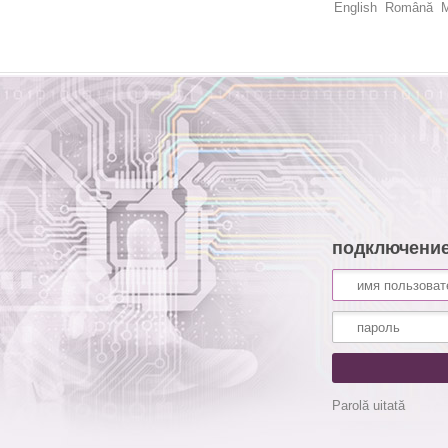
English
Română
M
подключени
Parolă uitată