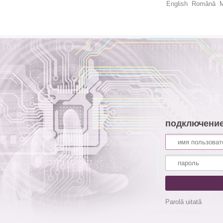
English
Română
M
подключени
Parolă uitată