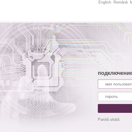
English
Română
M
подключени
Parolă uitată