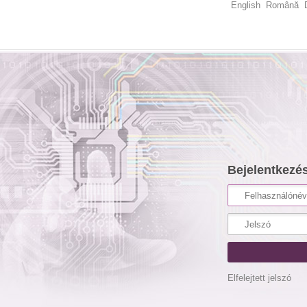
English
Română
Bejelentkezé
Elfelejtett jelszó