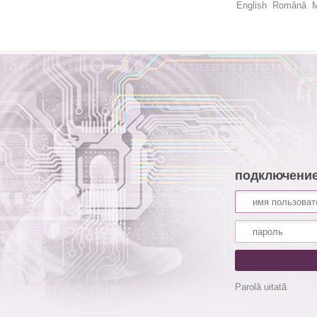
English
Română
M
подключени
Parolă uitată